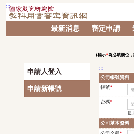
:::
跳到主要內容區塊
最新消息
審定申請
(標示
*
為必填欄位，
:::
申請人登入
公司帳號資料
帳號
*
帳
申請新帳號
密碼
*
密
長
公司基本資料
公司全稱
*
公