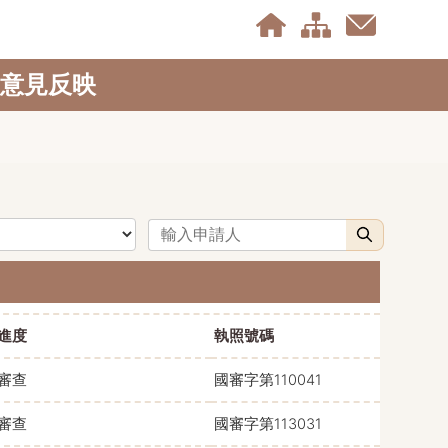
意見反映
申請人
搜尋
進度
執照號碼
審查
國審字第110041
審查
國審字第113031