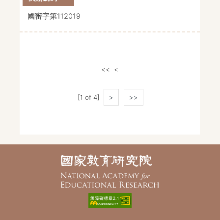
國審字第112019
<<
<
[1 of 4]
>
>>