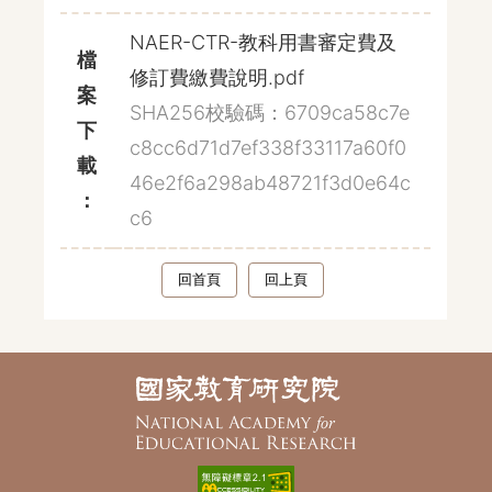
NAER-CTR-教科用書審定費及
檔
修訂費繳費說明.pdf
案
SHA256校驗碼：6709ca58c7e
下
c8cc6d71d7ef338f33117a60f0
載
46e2f6a298ab48721f3d0e64c
：
c6