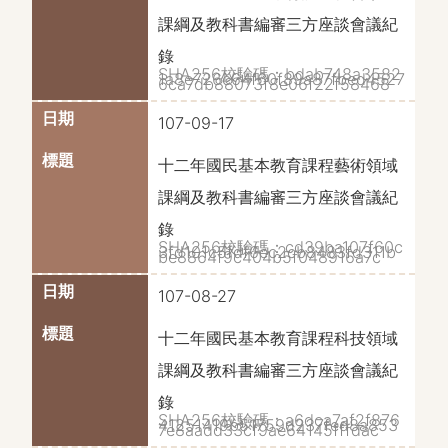
課綱及教科書編審三方座談會議紀
錄
SHA256校驗碼：bdab748a3582
1a8e726c64f60f89a87fbed4527
6ca7db88073f8e06f22f58468
107-09-17
十二年國民基本教育課程藝術領域
課綱及教科書編審三方座談會議紀
錄
SHA256校驗碼：cd39ba107f60c
3fd101c5fdf6ec2cb8483fd311b
be8864f9c404b5f048916a7c
107-08-27
十二年國民基本教育課程科技領域
課綱及教科書編審三方座談會議紀
錄
SHA256校驗碼：a6dca7af2f876
41251419b51759d237fed8a853
7e8aadd33cf9ae64145fffdac