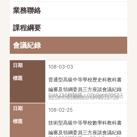
業務聯絡
課程綱要
會議紀錄
108-03-03
普通型高級中等學校歷史科教科書
編審及領綱委員三方座談會議紀錄
SHA256校驗碼：07b9ee876627
fe51445b1abae1c33dd5711730d
82581010be8d6019ff4639709
108-02-25
技術型高級中等學校數學科教科書
編審及領綱委員三方座談會議紀錄