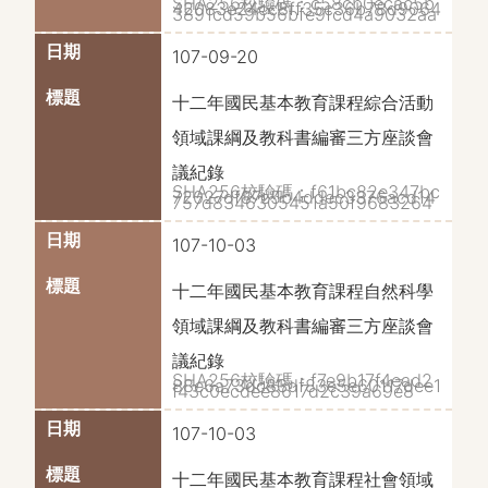
SHA256校驗碼：c58cb0ecac5b
42083e24cc8ff35c36b78d9064
3891cd59b56bfe9fcd4a9032aa
107-09-20
十二年國民基本教育課程綜合活動
領域課綱及教科書編審三方座談會
議紀錄
SHA256校驗碼：f61bc82e347bc
72027df87c5b4ddec3376acd14
757d8346305451a50f9683264
107-10-03
十二年國民基本教育課程自然科學
領域課綱及教科書編審三方座談會
議紀錄
SHA256校驗碼：f7e9b17f4ead2
88e6a73dc83df83e5e60117dee1
f43c0ecdee8617d2c39a69e8
107-10-03
十二年國民基本教育課程社會領域