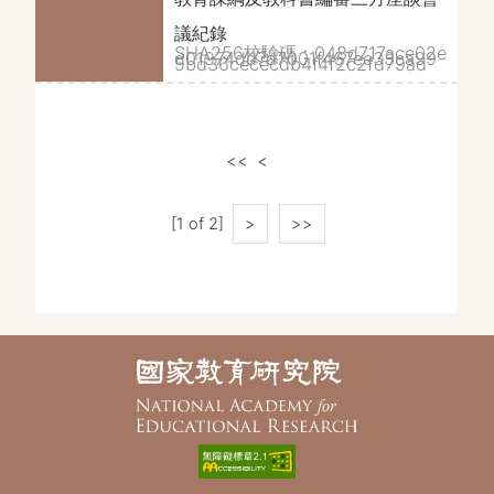
議紀錄
SHA256校驗碼：048d717ace02e
d01974dd7d7001f467ee33ca99
5bd36cececdb4f4f2c2fd79ad
<<
<
[1 of 2]
>
>>