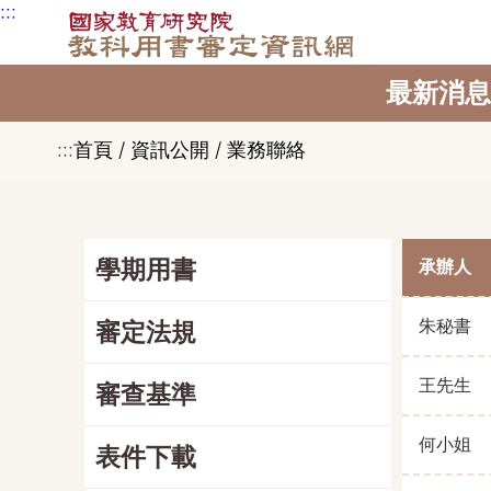
:::
跳到主要內容區塊
最新消息
:::
首頁 / 資訊公開 / 業務聯絡
學期用書
承辦人
朱秘書
審定法規
王先生
審查基準
何小姐
表件下載