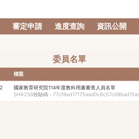
審定申請
進度查詢
資訊公開
委員名單
標題
02
國家教育研究院114年度教科用書審查人員名單
SHA256校驗碼：77cf8ed17175aad0c8c57c08bad15ac